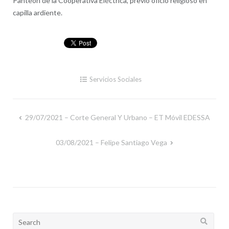
Panteón de la Cooperativa Eléctrica, previo oficio religioso en
capilla ardiente.
Servicios Sociales
29/07/2021 – Corte General Y Urbano – ET Móvil EDESSA
Navegación
de
03/08/2021 – Felipe Santiago Vega
entradas
Search