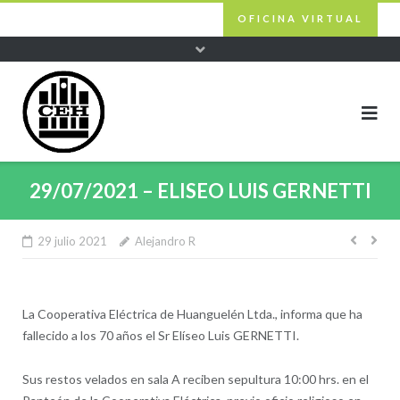
Skip
OFICINA VIRTUAL
to
content
29/07/2021 – ELISEO LUIS GERNETTI
29 julio 2021
Alejandro R
Nave
de
entra
La Cooperativa Eléctrica de Huanguelén Ltda., informa que ha
fallecido a los 70 años el Sr Elíseo Luis GERNETTI.
Sus restos velados en sala A reciben sepultura 10:00 hrs. en el