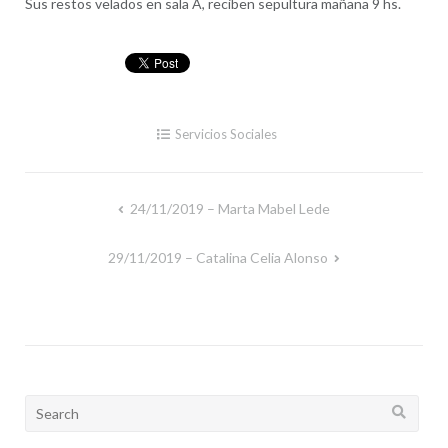
Sus restos velados en sala A, reciben sepultura mañana 9 hs.
Servicios Sociales
24/11/2019 – Marta Mabel Lede
Navegación
de
29/11/2019 – Catalina Celia Alonso
entradas
Search
for: