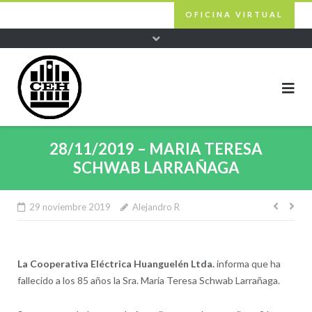
Skip
OFICINA VIRTUAL
to
content
28/11/2019 – MARIA TERESA
SCHWAB LARRAÑAGA
29 noviembre 2019
Alejandro R
Nave
de
entra
La Cooperativa Eléctrica Huanguelén Ltda.
informa que ha
fallecido a los 85 años la Sra. Maria Teresa Schwab Larrañaga.