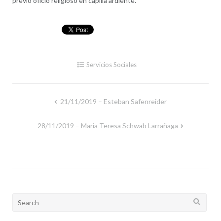
previo oficio religioso en capilla ardiente.
Servicios Sociales
21/11/2019 – Esteban Safenreider
Navegación
de
28/11/2019 – Maria Teresa Schwab Larrañaga
entradas
Search
for: