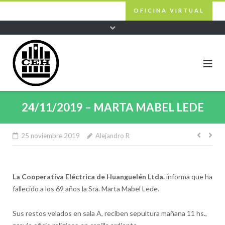
Skip
OFICINA VIRTUAL
to
content
24/11/2019 – MARTA MABEL LEDE
25 noviembre 2019
Alejandro R
Nave
de
entra
La Cooperativa Eléctrica de Huanguelén Ltda.
informa que ha
fallecido a los 69 años la Sra. Marta Mabel Lede.
Sus restos velados en sala A, reciben sepultura mañana 11 hs.,