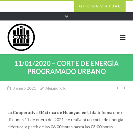
Skip
OFICINA VIRTUAL
to
content
11/01/2020 – CORTE DE ENERGÍA
PROGRAMADO URBANO
8 enero 2021
Alejandro R
Nave
de
entra
La Cooperativa Eléctrica de Huanguelén Ltda
. informa que el
día lunes 11 de enero del 2021, se realizará un corte de energía
eléctrica, a partir de las 06:00 horas hasta las 08:00 horas.