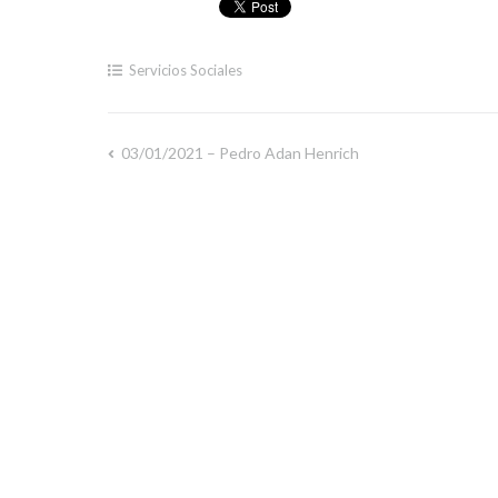
Servicios Sociales
03/01/2021 – Pedro Adan Henrich
Navegación
de
entradas