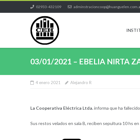
Skip
02933-432109
adminstracioncoop@huanguelen.com.
to
content
INSTI
03/01/2021 – EBELIA NIRTA 
4 enero 2021
Alejandro R
La Cooperativa Eléctrica Ltda.
informa que ha fallecido
Sus restos velados en sala B, reciben sepultura 10 hs en