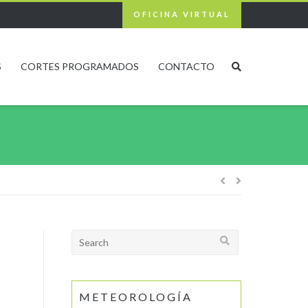
OFICINA VIRTUAL
S
CORTES PROGRAMADOS
CONTACTO
Navegación
de
Search
for:
entradas
METEOROLOGÍA