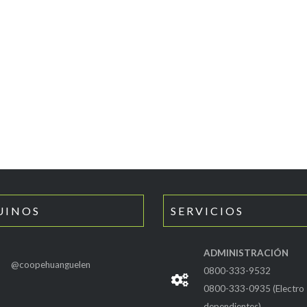
UINOS
SERVICIOS
ADMINISTRACIÓN
@coopehuanguelen
0800-333-9532
0800-333-0935 (Electro
dependientes)