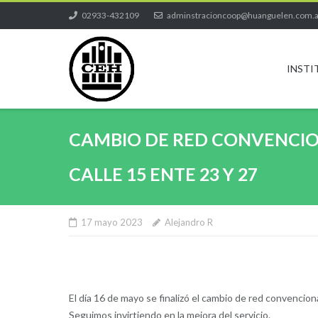
Skip
02933-432109
adminstracioncoop@huanguelen.com.
to
content
INSTI
CAMBIO DE RED CONVENCI
CALLE 15 ENTE 23 Y 27
17 mayo 2023
Alejandro R
El día 16 de mayo se finalizó el cambio de red convencion
Seguimos invirtiendo en la mejora del servicio.