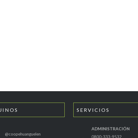
UINOS
SERVICIOS
ADMINISTRACIÓN
@coopehuanguelen
0800-333-9532