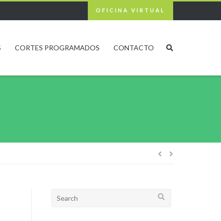
OFICINA VIRTUAL
S
CORTES PROGRAMADOS
CONTACTO
Navegación
de
Search
for:
entradas