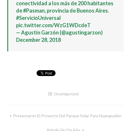
conectividad a los más de 200 habitantes
de
#Pasman
, provincia de Buenos Aires.
#ServicioUniversal
pic.twitter.com/WzG1WDcdeT
— Agustín Garzón (@agustingarzon)
December 28, 2018
Uncategorized
Presentaron El Proyecto Del Parque Solar Para Huanguelén
Navegación
de
Brindis Fin De Año