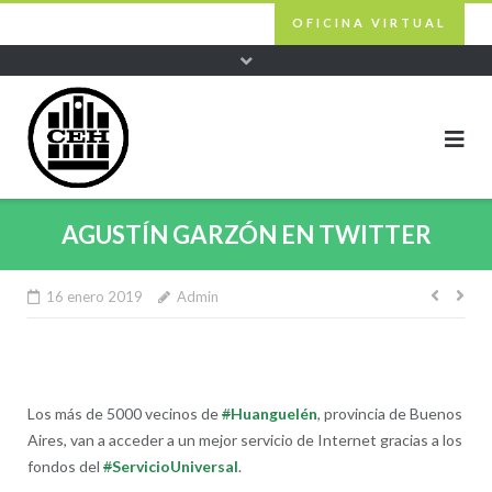
Skip
OFICINA VIRTUAL
to
content
AGUSTÍN GARZÓN EN TWITTER
16 enero 2019
Admin
Nave
de
entra
Los más de 5000 vecinos de
#
Huanguelén
, provincia de Buenos
Aires, van a acceder a un mejor servicio de Internet gracias a los
fondos del
#
ServicioUniversal
.