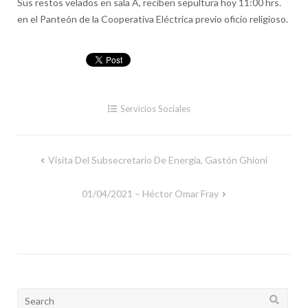
Sus restos velados en sala A, reciben sepultura hoy 11:00 hrs.
en el Panteón de la Cooperativa Eléctrica previo oficio religioso.
Servicios Sociales
Visita Del Subsecretario De Energía, Gastón Ghioni
Navegación
de
01/04/2021 – Héctor Omar Fray
entradas
Search