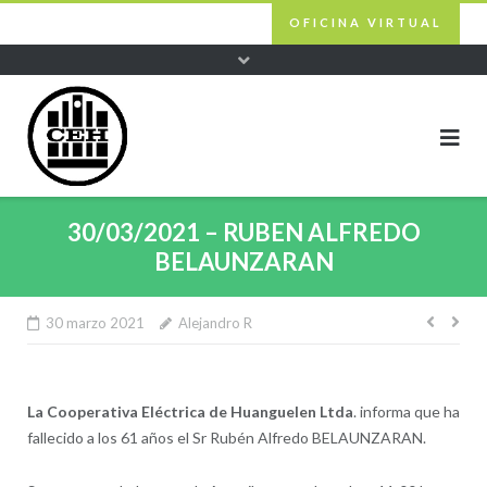
Skip
OFICINA VIRTUAL
to
content
30/03/2021 – RUBEN ALFREDO
BELAUNZARAN
30 marzo 2021
Alejandro R
Nave
de
entra
La Cooperativa Eléctrica de Huanguelen Ltda
. informa que ha
fallecido a los 61 años el Sr Rubén Alfredo BELAUNZARAN.