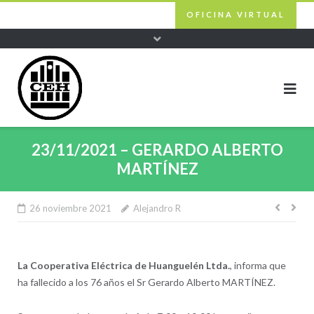
Skip
OFICINA VIRTUAL
to
content
23/11/2021 – GERARDO ALBERTO
MARTÍNEZ
26 noviembre 2021
Alejandro R
Nave
de
entra
La Cooperativa Eléctrica de Huanguelén Ltda.
, informa que
ha fallecido a los 76 años el Sr Gerardo Alberto MARTÍNEZ.