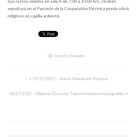
Sus restos velados en sala A de 7:00 a 10:00 hrs., reciben
sepultura en el Panteón de la Cooperativa Eléctrica previo oficio
religioso en capilla ardiente.
Servicios Sociales
21/11/2021 – Aaron Alexander Pereyra
Navegación
de
30/11/2021 – Mejoras Estación Transformadora Huanguelén
entradas