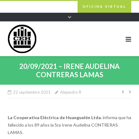
Skip
OFICINA VIRTUAL
to
content
20/09/2021 – IRENE AUDELINA
CONTRERAS LAMAS
22 septiembre 2021
Alejandro R
Nave
de
entra
La Cooperativa Eléctrica de Huanguelén Ltda.
informa que ha
fallecido a los 89 años la Sra Irene Audelina CONTRERAS
LAMAS.