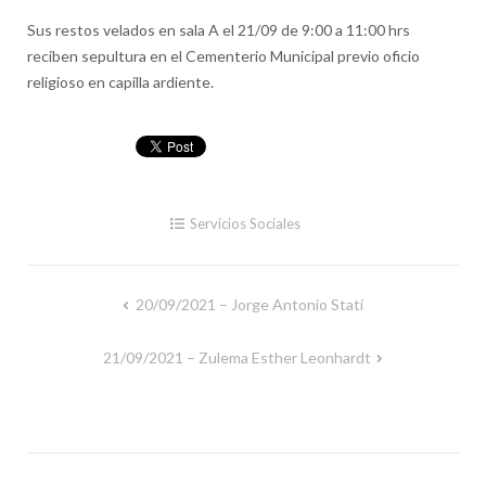
Sus restos velados en sala A el 21/09 de 9:00 a 11:00 hrs
reciben sepultura en el Cementerio Municipal previo oficio
religioso en capilla ardiente.
Servicios Sociales
20/09/2021 – Jorge Antonio Stati
Navegación
de
21/09/2021 – Zulema Esther Leonhardt
entradas