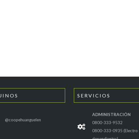
UINOS
SERVICIOS
ADMINISTRACIÓN
@coopehuanguelen
0800-333-9532
0800-333-0935 (Electro
dependientes)