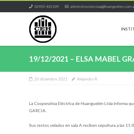
Skip
02933-432109
adminstracioncoop@huanguelen.com.
to
content
INSTI
19/12/2021 – ELSA MABEL G
20 diciembre 2021
Alejandro R
La Cooperativa Eléctrica de Huanguelén Ltda informa qu
GARCIA.
Sus restos velados en sala A reciben sepultura a las 11:00