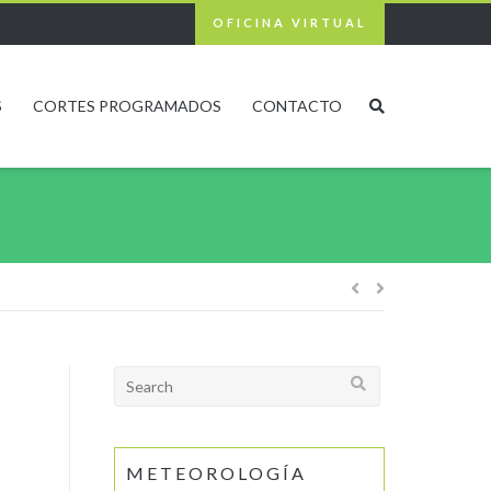
OFICINA VIRTUAL
S
CORTES PROGRAMADOS
CONTACTO
Navegación
de
Search
for:
entradas
METEOROLOGÍA