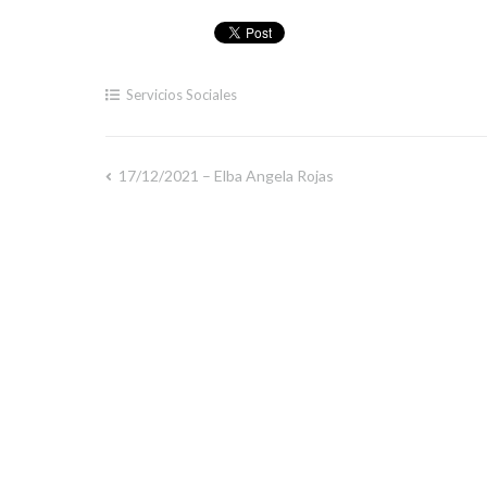
Servicios Sociales
17/12/2021 – Elba Angela Rojas
Navegación
de
entradas