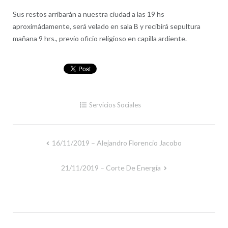
Sus restos arribarán a nuestra ciudad a las 19 hs
aproximádamente, será velado en sala B y recibirá sepultura
mañana 9 hrs., previo oficio religioso en capilla ardiente.
Servicios Sociales
16/11/2019 – Alejandro Florencio Jacobo
Navegación
de
21/11/2019 – Corte De Energía
entradas