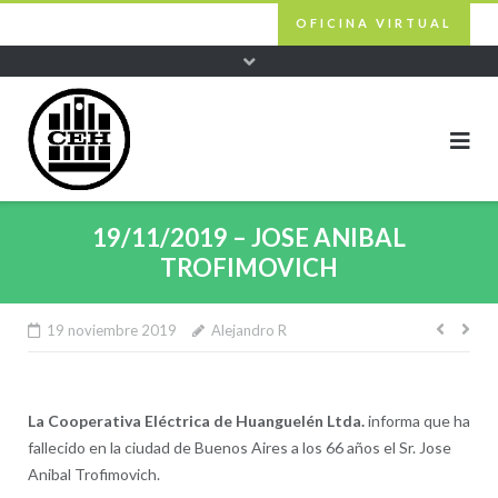
Skip
OFICINA VIRTUAL
to
content
19/11/2019 – JOSE ANIBAL
TROFIMOVICH
19 noviembre 2019
Alejandro R
Nave
de
entra
La Cooperativa Eléctrica de Huanguelén Ltda.
informa que ha
fallecido en la ciudad de Buenos Aires a los 66 años el Sr. Jose
Anibal Trofimovich.