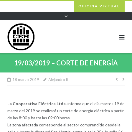
Skip
OFICINA VIRTUAL
to
content
19/03/2019 – CORTE DE ENERGÍA
18 marzo 2019
Alejandro R
Nave
de
entra
La Cooperativa Eléctrica Ltda.
informa que el día martes 19 de
marzo del 2019 se realizará un corte de energía eléctrica a partir
de las 8:00 y hasta las 09:00 horas.
La zona afectada corresponde al sector comprendido desde la
calle 4 hasta la diagonal San Martín, entre la calle 25 y la calle 26.