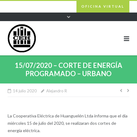
Skip
OFICINA VIRTUAL
to
content
15/07/2020 – CORTE DE ENERGÍA
PROGRAMADO – URBANO
14 julio 2020
Alejandro R
Nave
de
entra
La Cooperativa Eléctrica de Huanguelén Ltda informa que el día
miércoles 15 de julio del 2020, se realizaran dos cortes de
energía eléctrica.