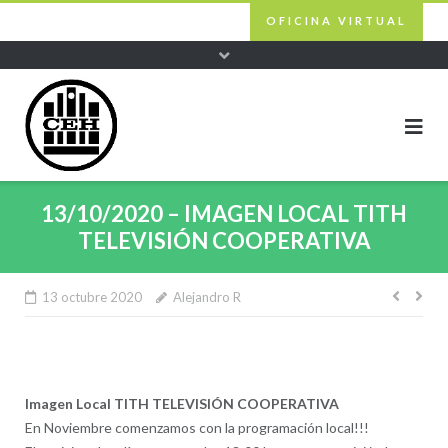
Skip
OFICINA VIRTUAL
to
content
13/10/2020 – IMAGEN LOCAL TITH
TELEVISIÓN COOPERATIVA
13 octubre 2020
Alejandro R
Nave
de
entra
Imagen Local
TITH TELEVISIÓN COOPERATIVA
En Noviembre comenzamos con la programación local!!!