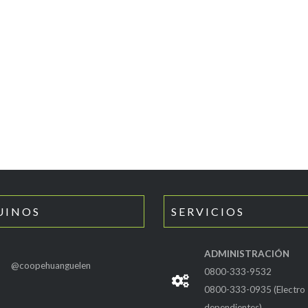
UINOS
SERVICIOS
ADMINISTRACIÓN
@coopehuanguelen
0800-333-9532
0800-333-0935 (Electro
dependientes)