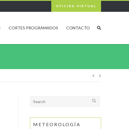
OFICINA VIRTUAL
S
CORTES PROGRAMADOS
CONTACTO
Navegación
de
Search
for:
entradas
METEOROLOGÍA