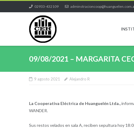
Skip
02933-432109
adminstracioncoop@huanguelen.com.
to
content
INSTI
09/08/2021 – MARGARITA C
9 agosto 2021
Alejandro R
La Cooperativa Eléctrica de Huanguelén Ltda.,
informa
WANDER.
Sus restos velados en sala A, reciben sepultura hoy 18:00 