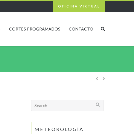
OFICINA VIRTUAL
S
CORTES PROGRAMADOS
CONTACTO
Navegación
de
Search
for:
entradas
METEOROLOGÍA