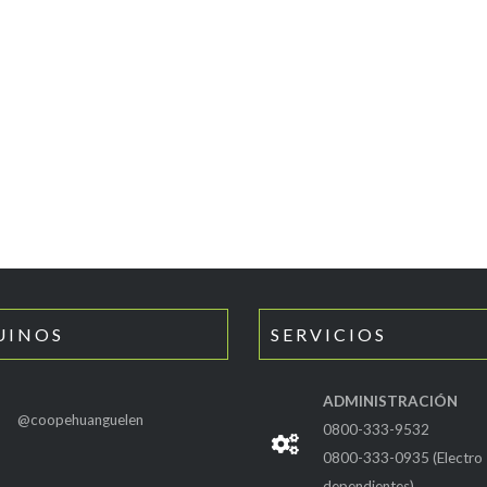
UINOS
SERVICIOS
ADMINISTRACIÓN
@coopehuanguelen
0800-333-9532
0800-333-0935 (Electro
dependientes)