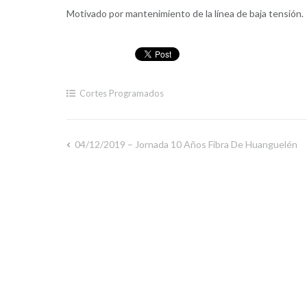
Motivado por mantenimiento de la línea de baja tensión.
Cortes Programados
04/12/2019 – Jornada 10 Años Fibra De Huanguelén
Navegación
de
entradas