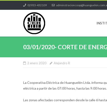
Skip
02933-432109
adminstracioncoop@huanguelen.com.
to
content
INSTI
03/01/2020- CORTE DE EN
2 enero 2020
Alejandro R
La Cooperativa Eléctrica de Huanguelén Ltda. informa que
eléctrica a partir de las 07:00 horas, hasta las 9:00 horas.
Las zonas afectadas corresponden desde la calle 6 hasta la 